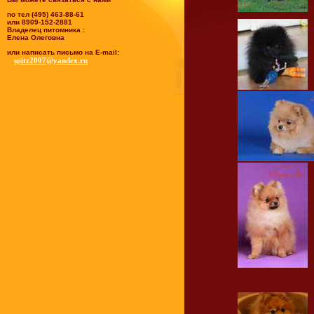
по тел (495) 463-88-61
или 8909-152-2881
Владелец питомника :
Елена Олеговна
или написать письмо на E-mail:
spitz2007@yandex.ru