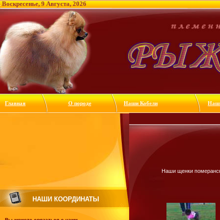
Воскресенье, 9 Августа, 2026
Главная
О породе
Наши Кобели
Наш
Наши щенки померанск
НАШИ КООРДИНАТЫ
Вы можете связаться с нами