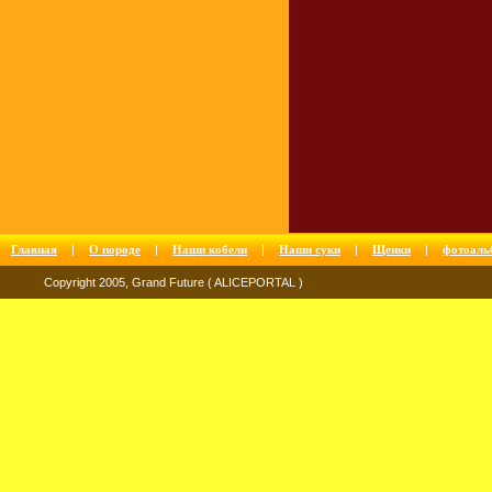
Главная
|
О породе
|
Наши кобели
|
Наши суки
|
Щенки
|
фотоаль
Copyright 2005, Grand Future ( ALICEPORTAL )